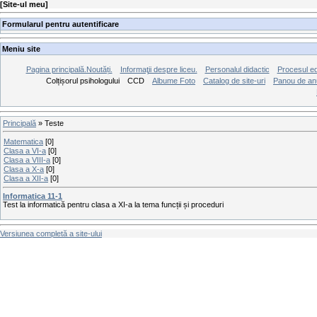
[
Site-ul meu
]
Formularul pentru autentificare
Meniu site
Pagina principală.Noutăți.
Informaţii despre liceu.
Personalul didactic
Procesul ed
Colțișorul psihologului
CCD
Albume Foto
Catalog de site-uri
Panou de an
Principală
»
Teste
Matematica
[0]
Clasa a VI-a
[0]
Clasa a VIII-a
[0]
Clasa a X-a
[0]
Clasa a XII-a
[0]
Informatica 11-1
Test la informatică pentru clasa a XI-a la tema funcții și proceduri
Versiunea completă a site-ului